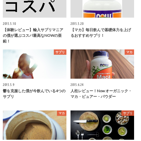
2015.5.10
2015.5.20
【体験レビュー】輸入サプリマニア
【マカ】毎日飲んで基礎体力を上げ
の僕が選ぶコスパ最高なNOWの亜
るおすすめサプリ！
鉛！
サプリ
マカ
2015.5.9
2015.6.24
鬱を克服した僕が今飲んでいる4つの
人柱レビュー！Now オーガニック・
サプリ
マカ・ピュアー・パウダー
マカ
サプリ