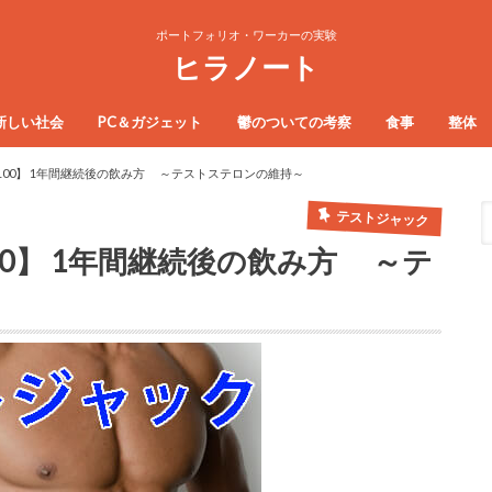
ポートフォリオ・ワーカーの実験
ヒラノート
新しい社会
PC＆ガジェット
鬱のついての考察
食事
整体
100】 1年間継続後の飲み方 ～テストステロンの維持～
テストジャック
0】 1年間継続後の飲み方 ～テ