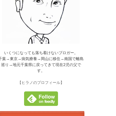
いくつになっても落ち着けないブロガー。
千葉→東京→病気療養→岡山に移住→南国で離島
巡り→地元千葉県に戻ってきて現在2児の父で
す。
【ヒラノのプロフィール】