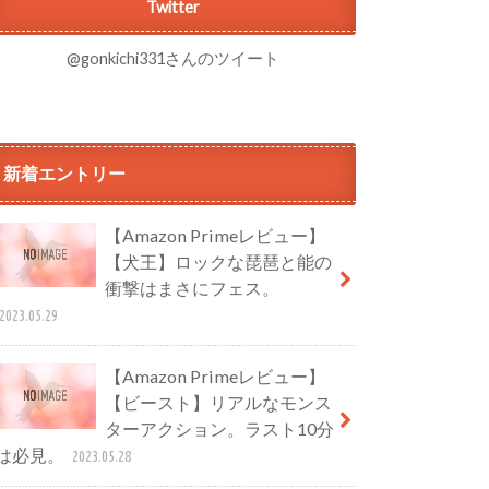
Twitter
@gonkichi331さんのツイート
新着エントリー
【Amazon Primeレビュー】
【犬王】ロックな琵琶と能の
衝撃はまさにフェス。
2023.05.29
【Amazon Primeレビュー】
【ビースト】リアルなモンス
ターアクション。ラスト10分
は必見。
2023.05.28