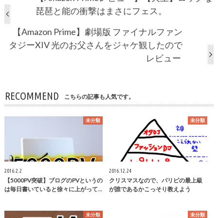
琵琶と能の衝撃はまさにフェス。
【Amazon Prime】劇場版 ファイナルファン
タジーXIV 光のお父さんをジャケ観したので
レビュー
RECOMMEND
こちらの記事も人気です。
未分類
未分類
2016.2.2
2016.12.24
【5000PV突破】ブログのPVというの
クリスマスなので、パリピの最上級
は毎日書いていると徐々に上がって…
が誰であるかこっそり教えよう
未分類
未分類