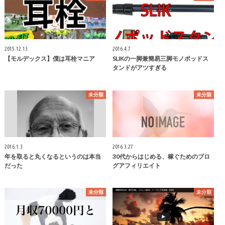
2015.12.13
2016.4.7
【モルデックス】僕は耳栓マニア
SLIKの一脚兼簡易三脚モノポッドス
タンドがアツすぎる
未分類
未分類
2016.1.3
2016.3.27
年を取ると丸くなるというのは本当
30代からはじめる、稼ぐためのブロ
だった
グアフィリエイト
未分類
未分類