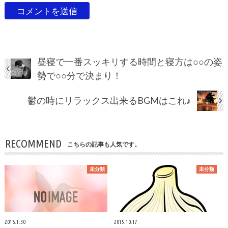
昼寝で一番スッキリする時間と寝方は○○の姿
勢で○○分で決まり！
鬱の時にリラックス出来るBGMはこれ♪
RECOMMEND
こちらの記事も人気です。
未分類
未分類
2016.1.30
2015.10.17