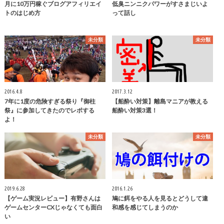
月に10万円稼ぐブログアフィリエイ
低臭ニンニクパワーがすさまじいよ
トのはじめ方
って話し
未分類
未分類
2016.4.8
2017.3.12
7年に1度の危険すぎる祭り『御柱
【船酔い対策】離島マニアが教える
祭』に参加してきたのでレポする
船酔い対策3選！
よ！
未分類
未分類
2019.6.28
2016.1.26
【ゲーム実況レビュー】有野さんは
鳩に餌をやる人を見るとどうして違
ゲームセンターCXじゃなくても面白
和感を感じてしまうのか
い