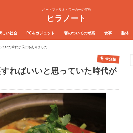
ポートフォリオ・ワーカーの実験
ヒラノート
新しい社会
PC＆ガジェット
鬱のついての考察
食事
整体
っていた時代が僕にもありました
未分類
復すればいいと思っていた時代が