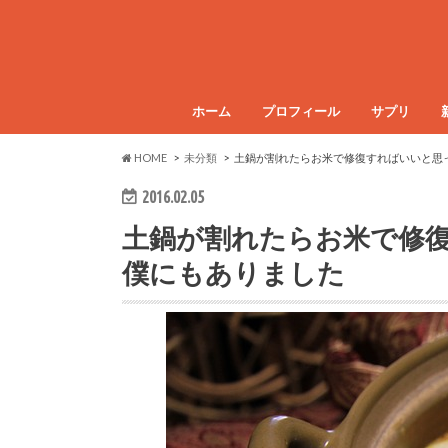
ホーム
プロフィール
サプリ
HOME
未分類
土鍋が割れたらお米で修復すればいいと思
2016.02.05
土鍋が割れたらお米で修
僕にもありました