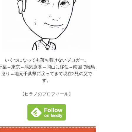
いくつになっても落ち着けないブロガー。
千葉→東京→病気療養→岡山に移住→南国で離島
巡り→地元千葉県に戻ってきて現在2児の父で
す。
【ヒラノのプロフィール】