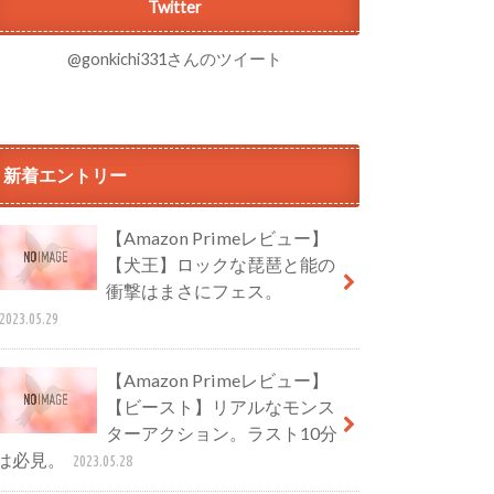
Twitter
@gonkichi331さんのツイート
新着エントリー
【Amazon Primeレビュー】
【犬王】ロックな琵琶と能の
衝撃はまさにフェス。
2023.05.29
【Amazon Primeレビュー】
【ビースト】リアルなモンス
ターアクション。ラスト10分
は必見。
2023.05.28