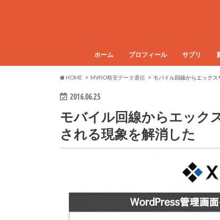
ホーム
プロフィール
サプリ
HOME
MVNO格安データ通信
モバイル回線からエックス
2016.06.25
モバイル回線からエック
される現象を解消した