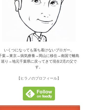
いくつになっても落ち着けないブロガー。
千葉→東京→病気療養→岡山に移住→南国で離島
巡り→地元千葉県に戻ってきて現在2児の父で
す。
【ヒラノのプロフィール】