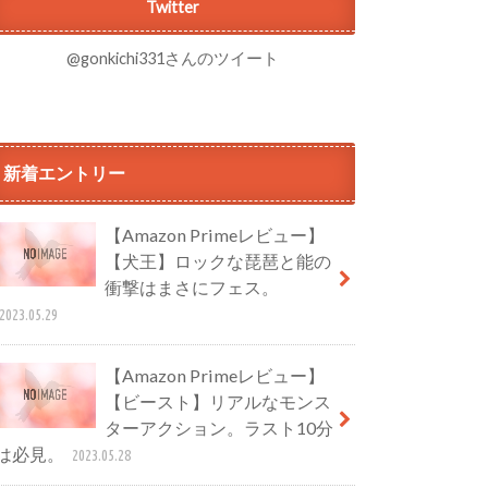
Twitter
@gonkichi331さんのツイート
新着エントリー
【Amazon Primeレビュー】
【犬王】ロックな琵琶と能の
衝撃はまさにフェス。
2023.05.29
【Amazon Primeレビュー】
【ビースト】リアルなモンス
ターアクション。ラスト10分
は必見。
2023.05.28