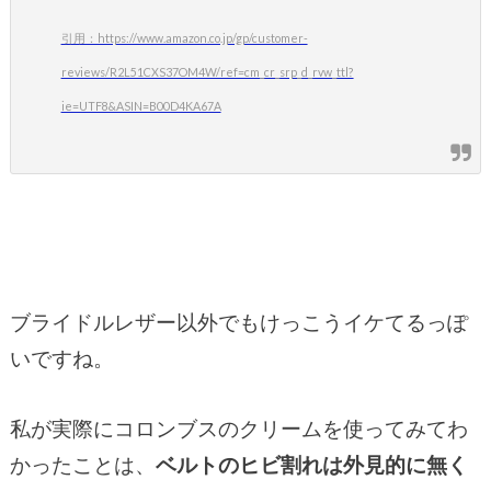
引用：https://www.amazon.co.jp/gp/customer-
reviews/R2L51CXS37OM4W/ref=cm_cr_srp_d_rvw_ttl?
ie=UTF8&ASIN=B00D4KA67A
ブライドルレザー以外でもけっこうイケてるっぽ
いですね。
私が実際にコロンブスのクリームを使ってみてわ
かったことは、
ベルトのヒビ割れは外見的に無く