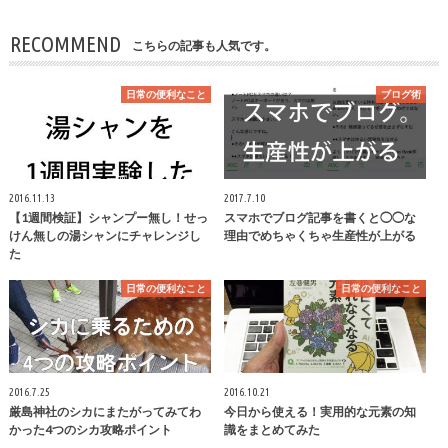
RECOMMEND
こちらの記事も人気です。
日常の便利なこと
ブログ術
2016.11.13
2017.7.10
【1週間検証】シャンプー無し！せっ
スマホでブログ記事を書くと◯◯な
けん無しの湯シャンにチャレンジし
理由でめちゃくちゃ生産性が上がる
た
日常の便利なこと
日常の便利なこと
2016.7.25
2016.10.21
厳島神社のシカにまたがってみてわ
今日から使える！実用的な元素の知
かった4つのシカ攻略ポイント
識をまとめてみた