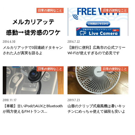
日常の便利なこと
日常の便利なこと
2016.6.30
2016.7.22
メルカリアッテで3回連続ドタキャン
【旅行に便利】広島市の公式フリー
された人が真実を語るよ
Wi-Fiが使えすぎるので必見です
日常の便利なこと
日常の便利なこと
2018.11.17
2019.7.23
【車載】古いiPodのAUXとBluetooth
山善のクリップ式扇風機は暑いキッ
が両方使えるFMトランス…
チンにめっちゃ使えて値段も安いよ