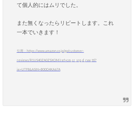
て個人的にはムリでした。
また無くなったらリピートします。これ
一本でいきます！
引用：https://www.amazon.co.jp/gp/customer-
reviews/R1US40ZA0ZSXOM/ref=cm_cr_srp_d_rvw_ttl?
ie=UTF8&ASIN=B00D4KA67A