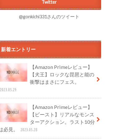
Twitter
@gonkichi331さんのツイート
新着エントリー
【Amazon Primeレビュー】
【犬王】ロックな琵琶と能の
衝撃はまさにフェス。
2023.05.29
【Amazon Primeレビュー】
【ビースト】リアルなモンス
ターアクション。ラスト10分
は必見。
2023.05.28