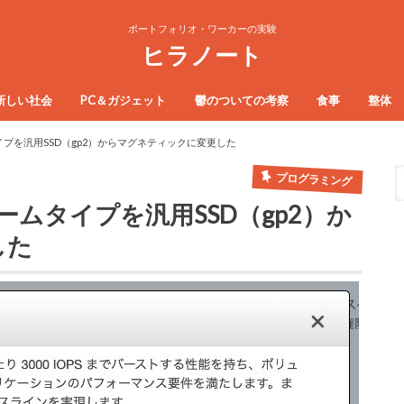
ポートフォリオ・ワーカーの実験
ヒラノート
新しい社会
PC＆ガジェット
鬱のついての考察
食事
整体
タイプを汎用SSD（gp2）からマグネティックに変更した
プログラミング
ュームタイプを汎用SSD（gp2）か
した