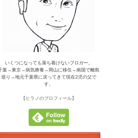
いくつになっても落ち着けないブロガー。
千葉→東京→病気療養→岡山に移住→南国で離島
巡り→地元千葉県に戻ってきて現在2児の父で
す。
【ヒラノのプロフィール】