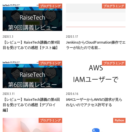
プログラミング
プログラミング
2020.5.3
2020.5.17
【レビュー】RaiseTech講義の第9回
JenkinsからCloudFormation操作でエ
目を受けてみての感想【テスト編】
ラーが出たので名前…
プログラミング
プログラミング
2020.3.11
2020.6.16
【レビュー】RaiseTech講義の第6回
IAMユーザーからAWSの請求が見ら
目を受けてみての感想【デプロイ
れないのでアクセス許可する
編】
プログラミング
Python