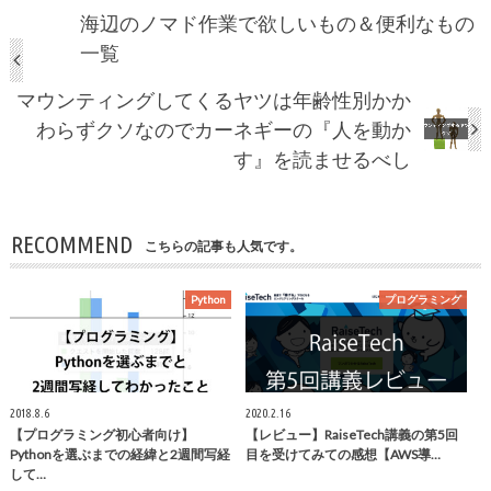
海辺のノマド作業で欲しいもの＆便利なもの
一覧
マウンティングしてくるヤツは年齢性別かか
わらずクソなのでカーネギーの『人を動か
す』を読ませるべし
RECOMMEND
こちらの記事も人気です。
Python
プログラミング
2018.8.6
2020.2.16
【プログラミング初心者向け】
【レビュー】RaiseTech講義の第5回
Pythonを選ぶまでの経緯と2週間写経
目を受けてみての感想【AWS導…
して…