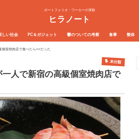
ポートフォリオ・ワーカーの実験
ヒラノート
新しい社会
PC＆ガジェット
鬱のついての考察
食事
整体
級個室焼肉店で食べたら○○だった
未分類
が一人で新宿の高級個室焼肉店で