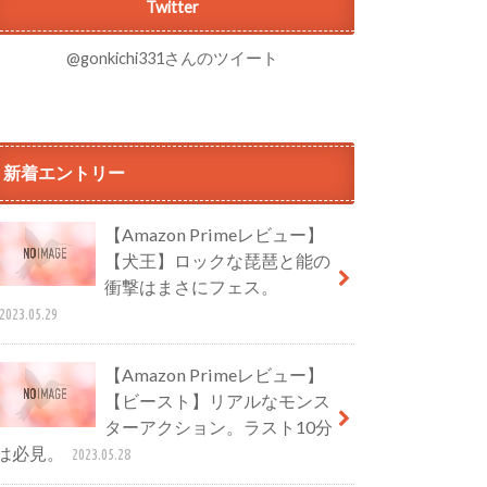
Twitter
@gonkichi331さんのツイート
新着エントリー
【Amazon Primeレビュー】
【犬王】ロックな琵琶と能の
衝撃はまさにフェス。
2023.05.29
【Amazon Primeレビュー】
【ビースト】リアルなモンス
ターアクション。ラスト10分
は必見。
2023.05.28