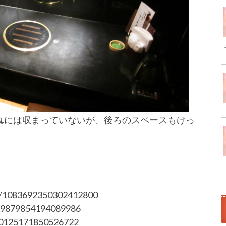
真には収まっていないが、後ろのスペースもけっ
tus/1083692350302412800
1069879854194089986
030125171850526722