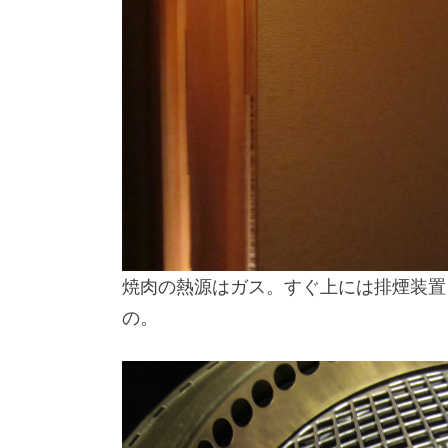
焼肉の熱源はガス。すぐ上には排煙装置
の。