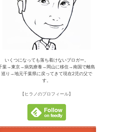
いくつになっても落ち着けないブロガー。
千葉→東京→病気療養→岡山に移住→南国で離島
巡り→地元千葉県に戻ってきて現在2児の父で
す。
【ヒラノのプロフィール】