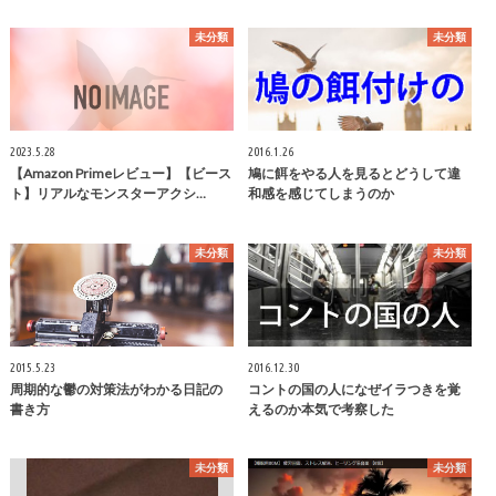
未分類
未分類
2023.5.28
2016.1.26
【Amazon Primeレビュー】【ビース
鳩に餌をやる人を見るとどうして違
ト】リアルなモンスターアクシ…
和感を感じてしまうのか
未分類
未分類
2015.5.23
2016.12.30
周期的な鬱の対策法がわかる日記の
コントの国の人になぜイラつきを覚
書き方
えるのか本気で考察した
未分類
未分類