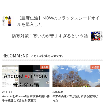
【亜麻仁油】NOWのフラックスシードオイ
ルを購入した
防寒対策！寒いのが苦手すぎるという話
RECOMMEND
こちらの記事も人気です。
未分類
未分類
2016.12.6
2015.12.30
AndroidとiPhoneの音声検索の使い勝
年末の高速バスが楽しすぎる空間だ
手を検証してみた in 真庭市
った