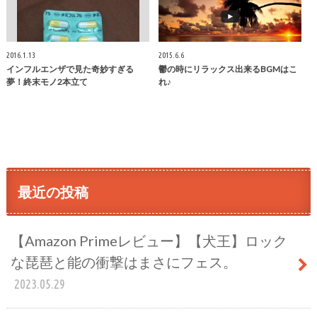
2016.1.13
2015.6.6
インフルエンザで見た奇妙すぎる
鬱の時にリラックス出来るBGMはこ
夢！終末モノ2本立て
れ♪
最近の投稿
【Amazon Primeレビュー】【犬王】ロック
な琵琶と能の衝撃はまさにフェス。
2023.05.29