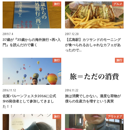
旅行
グルメ
2019.7.4
2017.12.20
37歳が『35歳からの海外旅行 <再>入
【広島駅】カツサンドのモーニング
門』を読んだので書く
が食べられるおしゃれなカフェがあ
ったので…
旅行
旅行
2016.11.12
2016.11.22
佐賀バルーンフェスタ2016に公式
旅は消費でしかない。適度な荷物が
SNS発信者として参加してきまし
僕らの生産力を増すという真実
た！！
旅行
アウトドア