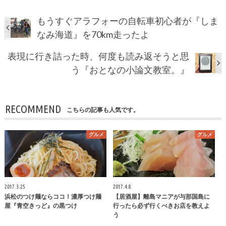
もうすぐアラフォーの自転車初心者が『しま
なみ海道』を70km走ったよ
表現に行き詰った時、何度も読み返そうと思
う『おとなの小論文教室。』
RECOMMEND
こちらの記事も人気です。
グルメ
グルメ
2017.3.25
2017.4.8
浜松のつけ麺ならココ！濃厚つけ麺
【居酒屋】離島マニアが与那国島に
屋『青空きっど』の黒つけ
行ったら必ず行くべきお店を教えよ
う