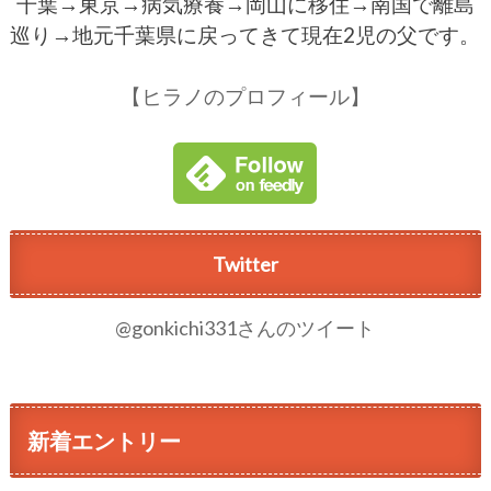
千葉→東京→病気療養→岡山に移住→南国で離島
巡り→地元千葉県に戻ってきて現在2児の父です。
【ヒラノのプロフィール】
Twitter
@gonkichi331さんのツイート
新着エントリー