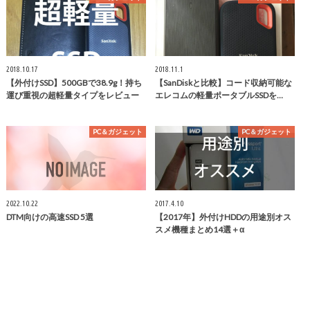
2018.10.17
2018.11.1
【外付けSSD】500GBで38.9g！持ち
【SanDiskと比較】コード収納可能な
運び重視の超軽量タイプをレビュー
エレコムの軽量ポータブルSSDを…
PC＆ガジェット
PC＆ガジェット
2022.10.22
2017.4.10
DTM向けの高速SSD 5選
【2017年】外付けHDDの用途別オス
スメ機種まとめ14選＋α