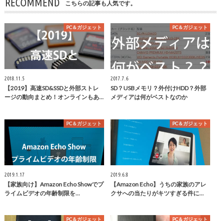
RECOMMEND
こちらの記事も人気です。
PC＆ガジェット
PC＆ガジェット
2018.11.5
2017.7.6
【2019】高速SD&SSDと外部ストレ
SD？USBメモリ？外付けHDD？外部
ージの動向まとめ！オンラインもあ…
メディアは何がベストなのか
PC＆ガジェット
PC＆ガジェット
2019.1.17
2019.6.8
【家族向け】Amazon Echo Showでプ
【Amazon Echo】うちの家族のアレ
ライムビデオの年齢制限を…
クサへの当たりがキツすぎる件に…
PC＆ガジェット
PC＆ガジェット