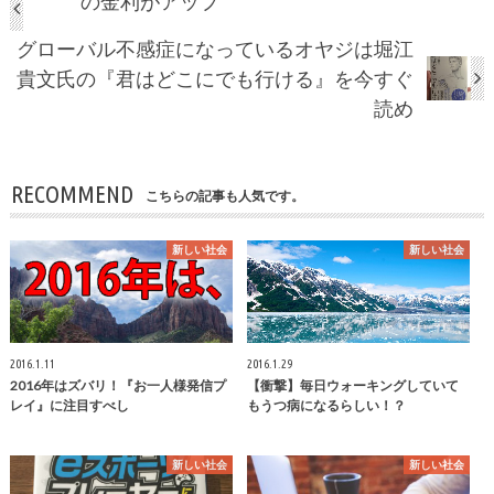
の金利がアップ
グローバル不感症になっているオヤジは堀江
貴文氏の『君はどこにでも行ける』を今すぐ
読め
RECOMMEND
こちらの記事も人気です。
新しい社会
新しい社会
2016.1.11
2016.1.29
2016年はズバリ！『お一人様発信プ
【衝撃】毎日ウォーキングしていて
レイ』に注目すべし
もうつ病になるらしい！？
新しい社会
新しい社会