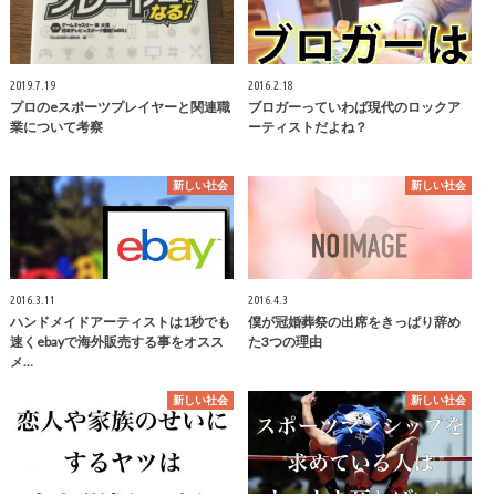
2019.7.19
2016.2.18
プロのeスポーツプレイヤーと関連職
ブロガーっていわば現代のロックア
業について考察
ーティストだよね？
新しい社会
新しい社会
2016.3.11
2016.4.3
ハンドメイドアーティストは1秒でも
僕が冠婚葬祭の出席をきっぱり辞め
速くebayで海外販売する事をオスス
た3つの理由
メ…
新しい社会
新しい社会