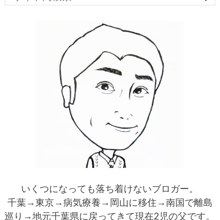
いくつになっても落ち着けないブロガー。
千葉→東京→病気療養→岡山に移住→南国で離島
巡り→地元千葉県に戻ってきて現在2児の父です。