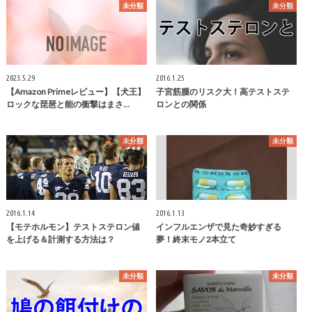
未分類
未分類
2023.5.29
2016.1.25
【Amazon Primeレビュー】【犬王】
子宮筋腫のリスク大！高テストステ
ロックな琵琶と能の衝撃はまさ…
ロンとの関係
未分類
未分類
2016.1.14
2016.1.13
【モテホルモン】テストステロン値
インフルエンザで見た奇妙すぎる
を上げる＆計測する方法は？
夢！終末モノ2本立て
未分類
未分類