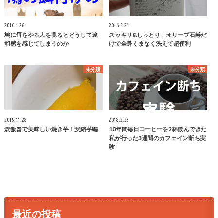
2016.1.26
2016.5.24
鳩に餌をやる人を見るとどうして違
スッキリ&しっとり！オリーブ石鹸だ
和感を感じてしまうのか
けで全身くまなく洗えて超便利
未分類
未分類
2015.11.28
2018.2.23
炊飯器で美味しい焼き芋！安納芋編
10年間毎日コーヒーを2杯飲んできた
私が行った3週間のカフェイン断ち実
験
最近の投稿