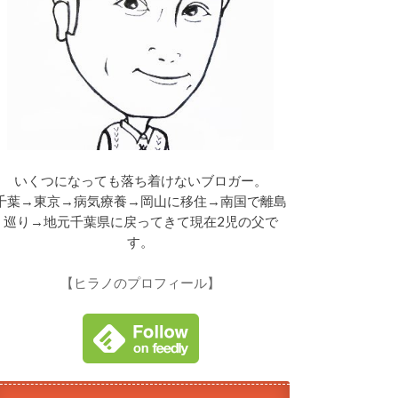
いくつになっても落ち着けないブロガー。
千葉→東京→病気療養→岡山に移住→南国で離島
巡り→地元千葉県に戻ってきて現在2児の父で
す。
【ヒラノのプロフィール】