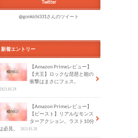
Twitter
@gonkichi331さんのツイート
新着エントリー
【Amazon Primeレビュー】
【犬王】ロックな琵琶と能の
衝撃はまさにフェス。
2023.05.29
【Amazon Primeレビュー】
【ビースト】リアルなモンス
ターアクション。ラスト10分
は必見。
2023.05.28