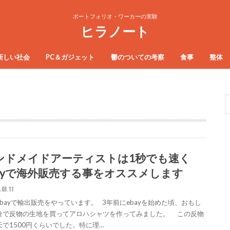
ポートフォリオ・ワーカーの実験
ヒラノート
新しい社会
PC＆ガジェット
鬱のついての考察
食事
整体
ンドメイドアーティストは1秒でも速く
bayで海外販売する事をオススメします
.03.11
ebayで輸出販売をやっています。 3年前にebayを始めた頃、おもし
分で反物の生地を買ってアロハシャツを作ってみました。 この反物
天で1500円くらいでした。特に理…