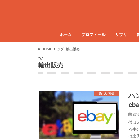
ホーム
プロフィール
サプリ
HOME
タグ : 輸出販売
TAG
輸出販売
ハ
新しい社会
e
2016
僕は
ろ半
は楽