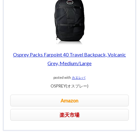
Osprey Packs Farpoint 40 Travel Backpack, Volcanic
Grey, Medium/Large
posted with
カエレバ
OSPREY(オスプレー)
Amazon
楽天市場